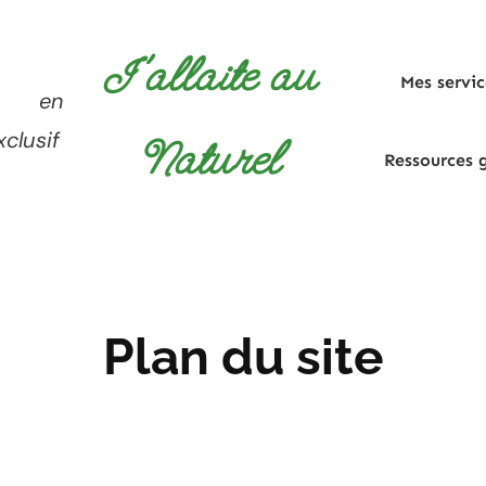
J'allaite au
Mes servic
re en
xclusif
Naturel
Ressources g
Plan du site