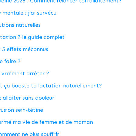
ine 2026 : Comment relancer ton allaitement?
 mentale : j’ai survécu
utions naturelles
tation ? le guide complet
: 5 effets méconnus
e faire ?
l vraiment arrêter ?
ça booste ta lactation naturellement?
 allaiter sans douleur
fusion sein-tétine
nsformé ma vie de femme et de maman
omment ne plus souffrir