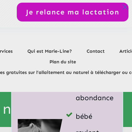
semaines
Je relance ma lactation
Sans t’épuiser. Sans culpabilité.
Avec un plan clair.
rvices
Qui est Marie-Line?
Contact
Articl
Résultat :
Plan du site
es gratuites sur l’allaitement au naturel à télécharger ou c
Du lait en
abondance
 naturelles
bébé