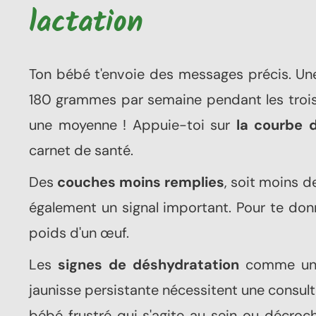
lactation
Ton bébé t'envoie des messages précis. U
180 grammes par semaine pendant les trois p
une moyenne ! Appuie-toi sur
la courbe 
carnet de santé.
Des
couches moins remplies
, soit moins d
également un signal important. Pour te don
poids d'un œuf.
Les
signes de déshydratation
comme une 
jaunisse persistante nécessitent une consul
bébé frustré qui s'agite au sein ou décroc