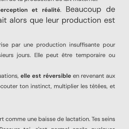
tre
fière et sereine
Beaucoup de
rception et réalité
.
C'est possible !
 alors que leur production est
 si aujourd’hui tu n’as que
ques gouttes.
rise par une production insuffisante pour
ieurs jours. Elle peut être temporaire ou
Je relance ma
lactation dès
uations,
elle est réversible
en revenant aux
aujourd'hui
outer ton instinct, multiplier les tétées, et
ort comme une baisse de lactation. Tes seins