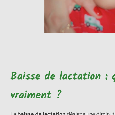
e
Sans
Baisse de lactation : 
Tu ve
vraiment ?
r
La
baisse de lactation
désigne une diminuti