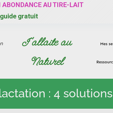
N ABONDANCE AU TIRE-LAIT
guide gratuit
J'allaite au
en
Mes se
Naturel
Ressourc
actation : 4 solutions