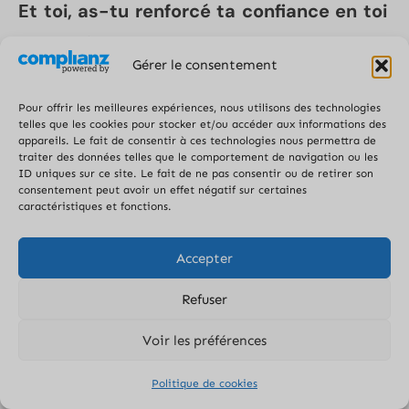
Et toi, as-tu renforcé ta confiance en toi
grâce à l’allaitement ? Partage ton
Gérer le consentement
expérience dans les commentaires.
😊
Pour offrir les meilleures expériences, nous utilisons des technologies
Si vous avez aimé l'article, vous êtes libre de le
telles que les cookies pour stocker et/ou accéder aux informations des
appareils. Le fait de consentir à ces technologies nous permettra de
partager ! :-)
traiter des données telles que le comportement de navigation ou les
ID uniques sur ce site. Le fait de ne pas consentir ou de retirer son
consentement peut avoir un effet négatif sur certaines
caractéristiques et fonctions.
Accepter
Refuser
Voir les préférences
Politique de cookies