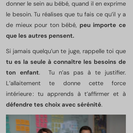
donner le sein au bébé, quand il en exprime
le besoin. Tu réalises que tu fais ce qu’il y a
Relance ta lactation
de mieux pour ton bébé,
peu importe ce
en moins de 3 semaines
que les autres pensent.
Sans t’épuiser. Sans culpabilité. Avec un plan
clair.
Si jamais quelqu’un te juge, rappelle toi que
tu es la seule à connaître les besoins de
Tu veux :
ton enfant
. Tu n’as pas à te justifier.
du
lait en abondance
L’allaitement te donne cette force
remettre bébé téter au sein
intérieure : tu apprends à t’affirmer et à
être
fière et sereine
défendre tes choix avec sérénité
.
C'est possible !
Même si aujourd’hui tu n’as que quelques