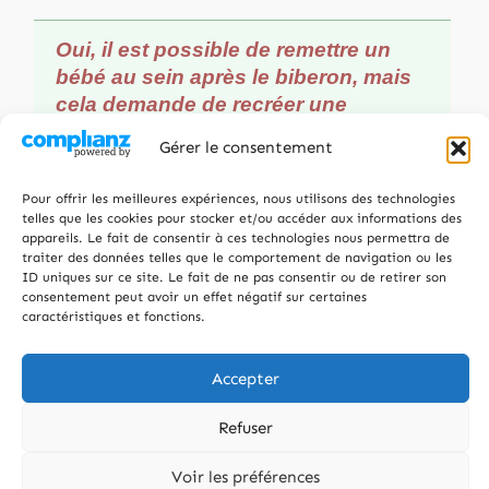
Oui, il est possible de remettre un
bébé au sein après le biberon, mais
Gérer le consentement
cela demande de recréer une
succion active. Le principal obstacle
Pour offrir les meilleures expériences, nous utilisons des technologies
telles que les cookies pour stocker et/ou accéder aux informations des
est que le biberon délivre le lait sans
appareils. Le fait de consentir à ces technologies nous permettra de
effort, ce qui peut entraîner un refus
traiter des données telles que le comportement de navigation ou les
ID uniques sur ce site. Le fait de ne pas consentir ou de retirer son
du sein. La solution consiste à
consentement peut avoir un effet négatif sur certaines
stimuler la succion au sein tout en
caractéristiques et fonctions.
maintenant l’apport de lait.
Accepter
Souvent, quand on relance une lactation,
Refuser
bébé est nourri au biberon.
Voir les préférences
Le problème ?
Politique de cookies
Le débit du biberon est plus facile,