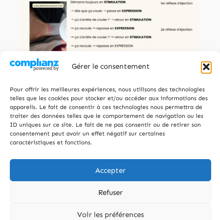
Gérer le consentement
Pour offrir les meilleures expériences, nous utilisons des technologies
Comment avoir plus de
telles que les cookies pour stocker et/ou accéder aux informations des
appareils. Le fait de consentir à ces technologies nous permettra de
réflexes d'éjection ?
traiter des données telles que le comportement de navigation ou les
ID uniques sur ce site. Le fait de ne pas consentir ou de retirer son
consentement peut avoir un effet négatif sur certaines
En bref :
Masse
le sein avant et
caractéristiques et fonctions.
pendant le tirage,
garde bébé
Accepter
contre toi ou près de toi pour
activer tes 5 sens, et
varie la
Refuser
vitesse
du tire-lait dès que le
Voir les préférences